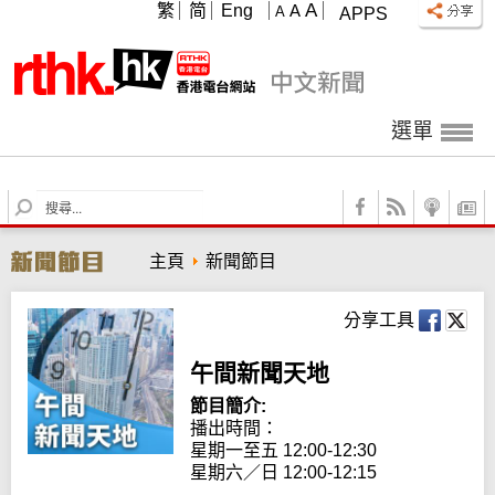
A
繁
简
Eng
A
A
APPS
選單
S
e
a
主頁
新聞節目
r
c
h
分享工具
午間新聞天地
節目簡介:
播出時間： 

星期一至五 12:00-12:30

星期六／日 12:00-12:15