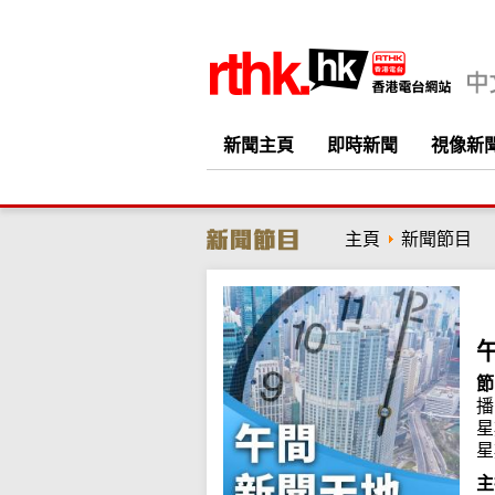
新聞主頁
即時新聞
視像新
主頁
新聞節目
節
播
星
星
主