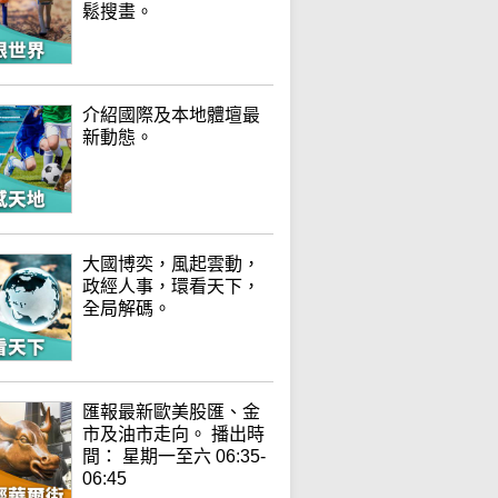
鬆搜畫。
介紹國際及本地體壇最
新動態。
大國博奕，風起雲動，
政經人事，環看天下，
全局解碼。
匯報最新歐美股匯、金
市及油市走向。 播出時
間： 星期一至六 06:35-
06:45