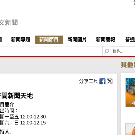
聞
新聞專題
新聞節目
新聞圖片
新聞簡報
普通
S
e
a
r
c
h
分享工具
午間新聞天地
目簡介:
出時間： 

期一至五 12:00-12:30

期六／日 12:00-12:15
持人: