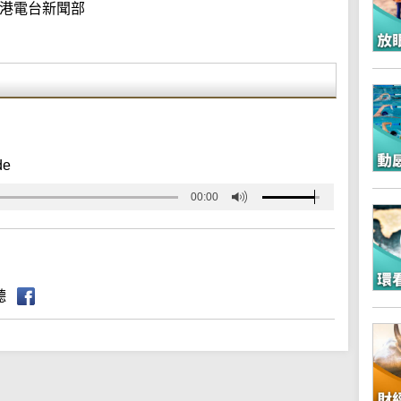
港電台新聞部
de
00:00
聽