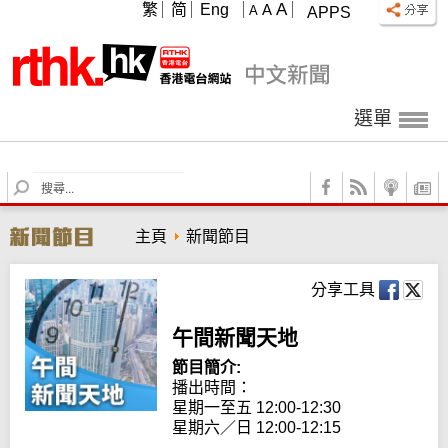
A
繁
简
Eng
A
A
APPS
選單
S
e
a
主頁
新聞節目
r
c
h
分享工具
午間新聞天地
節目簡介:
播出時間： 

星期一至五 12:00-12:30

星期六／日 12:00-12:15