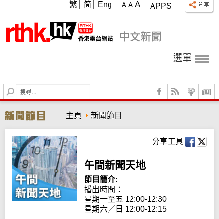
A
繁
简
Eng
A
A
APPS
選單
S
e
a
主頁
新聞節目
r
c
h
分享工具
午間新聞天地
節目簡介:
播出時間： 

星期一至五 12:00-12:30

星期六／日 12:00-12:15