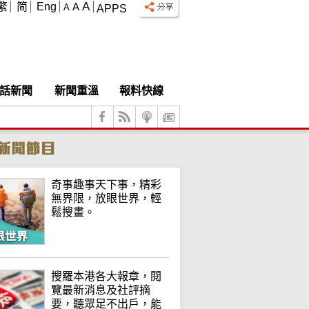
A
繁
简
Eng
A
A
APPS
話新聞
新聞重溫
報料快線
奇事趣事天下事，精彩
無界限，放眼世界，輕
鬆搜畫。
搜羅本港各大報章，閱
覽最新消息及社評摘
要，聽眾足不出戶，能