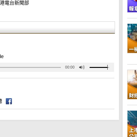
港電台新聞部
de
00:00
聽