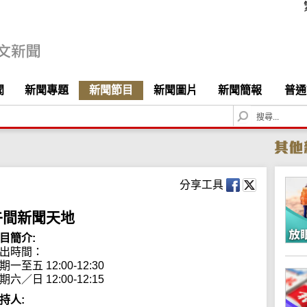
聞
新聞專題
新聞節目
新聞圖片
新聞簡報
普通
S
e
a
r
c
h
分享工具
午間新聞天地
目簡介:
出時間： 

期一至五 12:00-12:30

期六／日 12:00-12:15
持人: