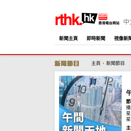
新聞主頁
即時新聞
視像新
主頁
新聞節目
節
播
星
星
主