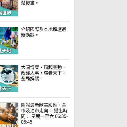
鬆搜畫。
介紹國際及本地體壇最
新動態。
大國博奕，風起雲動，
政經人事，環看天下，
全局解碼。
匯報最新歐美股匯、金
市及油市走向。 播出時
間： 星期一至六 06:35-
06:45