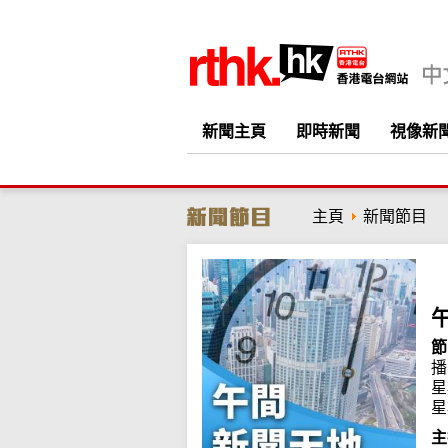
新聞主頁
即時新聞
視像新
主頁
新聞節目
節
播
星
星
主