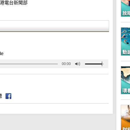
港電台新聞部
de
00:00
聽