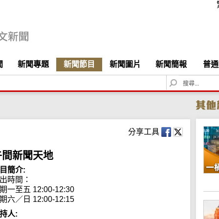
聞
新聞專題
新聞節目
新聞圖片
新聞簡報
普通
S
e
a
r
c
h
分享工具
午間新聞天地
目簡介:
出時間： 

期一至五 12:00-12:30

期六／日 12:00-12:15
持人: