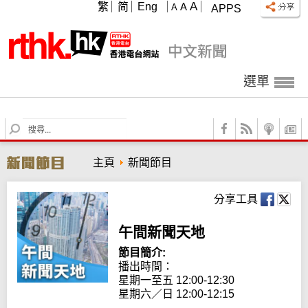
A
繁
简
Eng
A
A
APPS
選單
S
e
a
主頁
新聞節目
r
c
h
分享工具
午間新聞天地
節目簡介:
播出時間： 

星期一至五 12:00-12:30

星期六／日 12:00-12:15