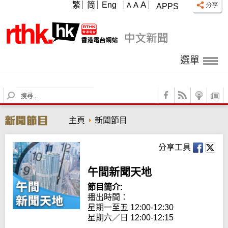
A
繁
简
Eng
A
A
APPS
選單
S
e
a
主頁
新聞節目
r
c
h
分享工具
午間新聞天地
節目簡介:
播出時間： 

星期一至五 12:00-12:30

星期六／日 12:00-12:15