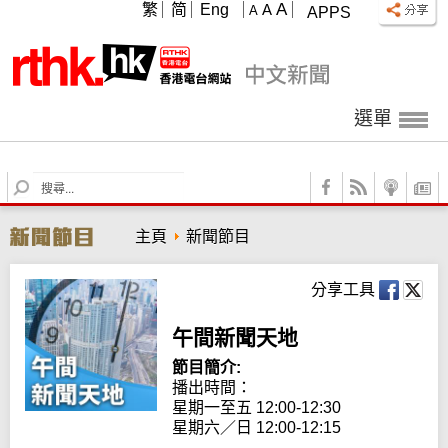
A
繁
简
Eng
A
A
APPS
選單
S
e
a
主頁
新聞節目
r
c
h
分享工具
午間新聞天地
節目簡介:
播出時間： 

星期一至五 12:00-12:30

星期六／日 12:00-12:15