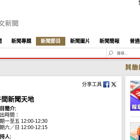
聞
新聞專題
新聞節目
新聞圖片
新聞簡報
普通
S
e
a
r
c
h
分享工具
午間新聞天地
目簡介:
出時間： 

期一至五 12:00-12:30

期六／日 12:00-12:15
持人: