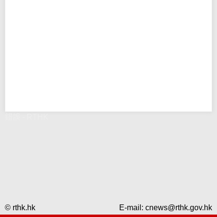
錯誤 - RTHK
© rthk.hk
E-mail:
cnews@rthk.gov.hk