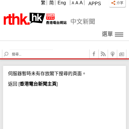
A
繁
简
Eng
A
A
APPS
選單
S
e
a
r
伺服器暫時未有存放閣下搜尋的頁面。
c
h
返回
[
香港電台新聞主頁
]