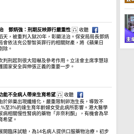
法治 鄧炳強：刑期反映罪行嚴重性
收聽
滔天，被重判入獄20年，彰顯法治。保安局局長鄧炳
局會依法充公黎智英罪行的相關財產，將《蘋果日
剔除。
次判刑起到很大阻嚇及參考作用。立法會主席李慧琼
護國家安全與伸張正義的重要一步。
功能不全病人帶來生育希望
收聽
由於卵巢出現纖維化，嚴重限制卵泡生長，導致不
1%至3%的達生育年齡婦女受此病所影響。港大醫學
尿病相關慢性腎病的藥物「非奈利酮」，有機會為早
育希望。
展開臨床試驗，為14名病人提供口服藥物治療。初步