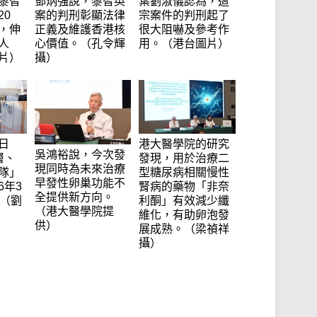
黎智
鄧炳強說，黎智英
葉劉淑儀認為，這
20
案的判刑彰顯法律
宗案件的判刑起了
，伸
正義及維護香港核
很大阻嚇及參考作
人
心價值。（孔令輝
用。（港台圖片）
片）
攝）
日
港大醫學院的研究
吳鴻裕說，今次發
層、
發現，用於治療二
現同時為未來治療
隊」
型糖尿病相關慢性
早發性卵巢功能不
6年3
腎病的藥物「非奈
全提供新方向。
。（劉
利酮」有效減少纖
（港大醫學院提
維化，有助卵泡發
供）
展成熟。（梁禎祥
攝）