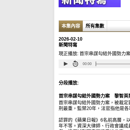
本集內容
所有集數
2026-02-10
新聞特寫
現正播放:
首宗串謀勾結外國勢力案
00:00
分段播放:
首宗串謀勾結外國勢力案 黎智英
首宗串謀勾結外國勢力案，被裁定
刑最重，監禁20年，法官指他是
認罪的《蘋果日報》6名前高層，以
年不等。資深大律師、行政會議成