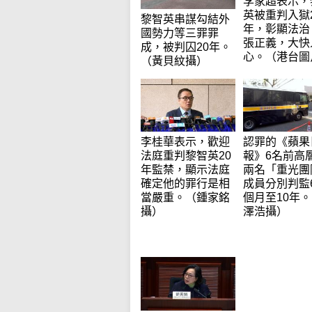
李家超表示，
英被重判入獄
黎智英串謀勾結外
年，彰顯法治
國勢力等三罪罪
張正義，大快
成，被判囚20年。
心。（港台圖
（黃貝紋攝）
李桂華表示，歡迎
認罪的《蘋果
法庭重判黎智英20
報》6名前高
年監禁，顯示法庭
兩名「重光團
確定他的罪行是相
成員分別判監
當嚴重。（鍾家銘
個月至10年
攝）
澤浩攝）