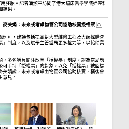
可用胚胎。記者潘潔平訪問了港大臨床醫學學院婦產科
細結果。
 麥美娟：未來或考慮物管公司協助核實授權票
條例》，建議包括提高對大型維修工程及大額採購會
票」制度，以及賦予主管當局更多權力等，以協助業
題，多名議員關注改革「授權票」制度，認為當局應
緊可手持「授權票」的對象，以免「授權票」被圍標
麥美娟說，未來或考慮由物管公司協助核實，稍後會
主意見。