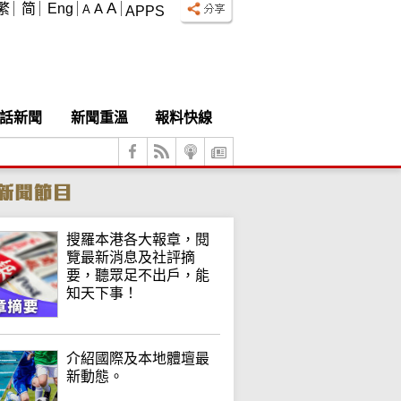
A
繁
简
Eng
A
A
APPS
話新聞
新聞重溫
報料快線
搜羅本港各大報章，閱
覽最新消息及社評摘
要，聽眾足不出戶，能
知天下事！
介紹國際及本地體壇最
新動態。