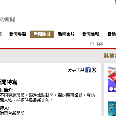
聞
新聞專題
新聞節目
新聞圖片
新聞簡報
普通
S
e
a
r
c
h
分享工具
新聞特寫
目簡介:
不同專題環節，跟進焦點新聞，探討時事議題，專訪
聞人物，捕捉時局最新走勢。
持人:
港電台新聞部