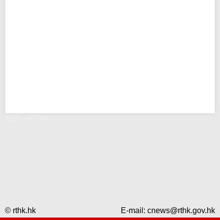
錯誤 - RTHK
© rthk.hk
E-mail:
cnews@rthk.gov.hk