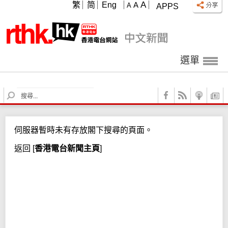
A
繁
简
Eng
A
A
APPS
選單
S
e
a
r
伺服器暫時未有存放閣下搜尋的頁面。
c
h
返回
[
香港電台新聞主頁
]