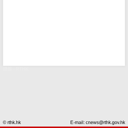
錯誤 - RTHK
© rthk.hk
E-mail:
cnews@rthk.gov.hk