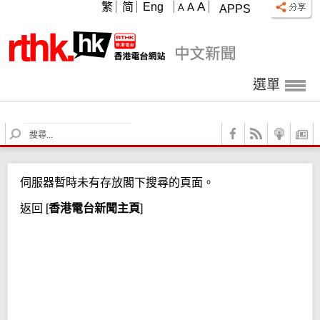
A
繁
简
Eng
A
A
APPS
選單
S
e
a
r
伺服器暫時未有存放閣下搜尋的頁面。
c
h
返回
[
香港電台新聞主頁
]