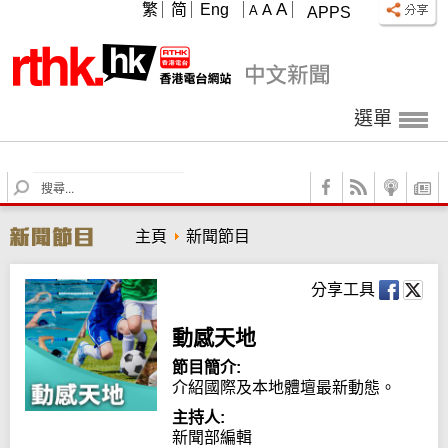
A
繁
简
Eng
A
A
APPS
選單
S
e
a
主頁
新聞節目
r
c
h
分享工具
動感天地
節目簡介:
介紹國際及本地體壇最新動態。
主持人:
新聞部編輯