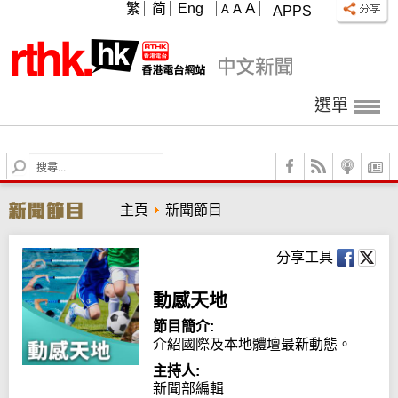
A
繁
简
Eng
A
A
APPS
選單
S
e
a
主頁
新聞節目
r
c
h
分享工具
動感天地
節目簡介:
介紹國際及本地體壇最新動態。
主持人:
新聞部編輯