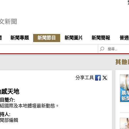
聞
新聞專題
新聞節目
新聞圖片
新聞簡報
普通
S
e
a
r
c
h
分享工具
動感天地
目簡介:
紹國際及本地體壇最新動態。
持人:
聞部編輯