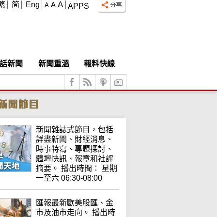
A
繁
简
Eng
A
A
APPS
話新聞
新聞重溫
報料快線
新聞雜誌式節目，包括
詳盡新聞、財經消息、
時事特寫、專題探討、
體壇快訊、報章和社評
摘要。 播出時間： 星期
一至六 06:30-08:00
匯報最新歐美股匯、金
市及油市走向。 播出時