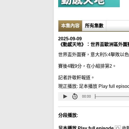
本集內容
所有集數
2025-09-09
《動感天地》：世界盃歐洲區外圍賽
世界盃外圍賽，意大利5:4擊敗以
賽後4戰9分，在小組排第2。
記者許敬軒報道。
現正播放:
足本播放 Play full episo
00:00
分段播放:
足本播放 Play full episode
收