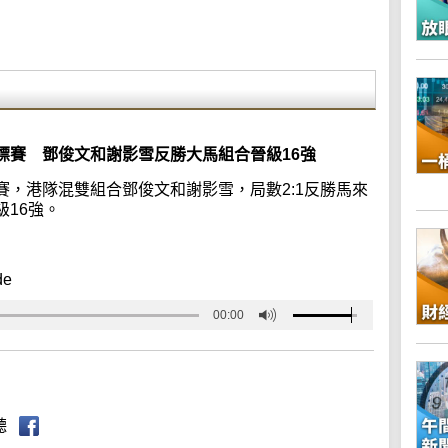
標賽 鄧俊文和謝影雪反勝大馬組合晉級16強
，港隊混雙組合鄧俊文和謝影雪，局數2:1反勝馬來
16強。
de
00:00
聽