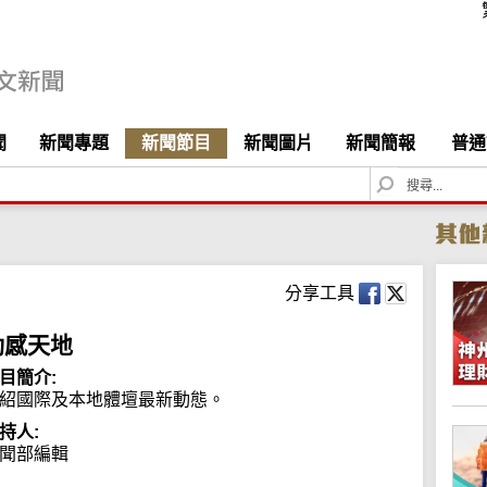
聞
新聞專題
新聞節目
新聞圖片
新聞簡報
普通
S
e
a
r
c
h
分享工具
動感天地
目簡介:
紹國際及本地體壇最新動態。
持人:
聞部編輯