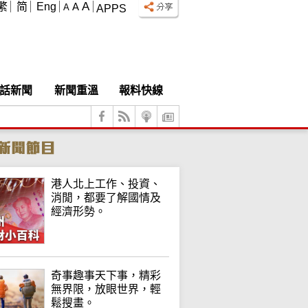
A
繁
简
Eng
A
A
APPS
話新聞
新聞重溫
報料快線
港人北上工作、投資、
消閒，都要了解國情及
經濟形勢。
奇事趣事天下事，精彩
無界限，放眼世界，輕
鬆搜畫。