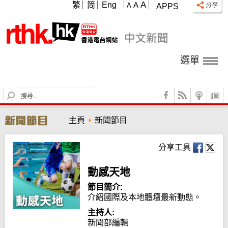
A
繁
简
Eng
A
A
APPS
選單
S
e
a
主頁
新聞節目
r
c
h
分享工具
動感天地
節目簡介:
介紹國際及本地體壇最新動態。
主持人:
新聞部編輯