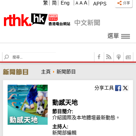
A
繁
简
Eng
A
A
APPS
選單
S
e
a
主頁
新聞節目
r
c
h
分享工具
動感天地
節目簡介:
介紹國際及本地體壇最新動態。
主持人:
新聞部編輯