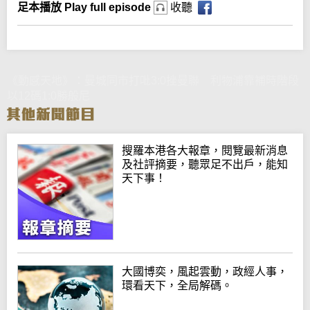
足本播放 Play full episode
收聽
《動感天地》：曼城同市打吡3:0挫曼聯 利物浦靠補時階段
以12碼1:0勝般尼
搜羅本港各大報章，閱覽最新消息
及社評摘要，聽眾足不出戶，能知
天下事！
大國博奕，風起雲動，政經人事，
環看天下，全局解碼。