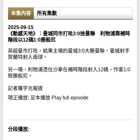
本集內容
所有集數
2025-09-15
《動感天地》：曼城同市打吡3:0挫曼聯 利物浦靠補時
階段以12碼1:0勝般尼
英超曼市打吡，結果主場的曼城3:0大勝曼聯，曼城射手
賀蘭特射入兩球。
另一場，利物浦憑住沙拿在補時階段射入12碼，作客1:0
險勝般尼。
記者羅宇光報道
現正播放:
足本播放 Play full episode
Error loading media: File could not be played
分段播放: