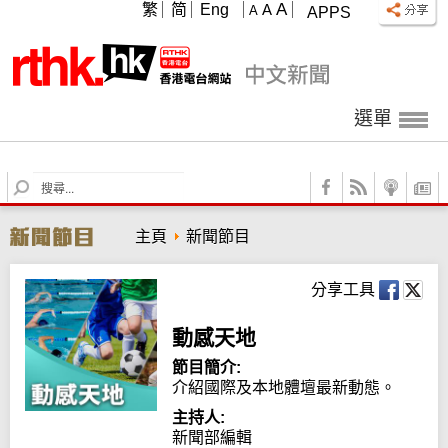
A
繁
简
Eng
A
A
APPS
選單
S
e
a
主頁
新聞節目
r
c
h
分享工具
動感天地
節目簡介:
介紹國際及本地體壇最新動態。
主持人:
新聞部編輯