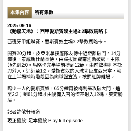
本集內容
所有集數
2025-09-16
《動感天地》：西甲愛斯賓奴主場3:2擊敗馬略卡
西班牙甲組聯賽，愛斯賓奴主場3:2擊敗馬略卡。
開賽20分鐘，皮亞米拿接應隊友傳中近距離破門。14分
鐘後，泰威斯杜蘭長傳，由羅拔圖費南迪斯破網，主隊
領先到2:0。馬略卡完半場前搏到12碼，由前鋒梅利基操
刀射入，追近至1:2，愛斯賓奴的入球功臣皮亞米拿，就
在上半場補時階段因為向球證宣洩，被罰紅牌離場。
踢少一人的愛斯賓奴，65分鐘再被梅利基攻破大門，追
至2:2；到81分鐘才由後備入替的傑基射入12碼，奠定勝
局。
記者許敬軒報道
現正播放:
足本播放 Play full episode
Error loading media: File could not be played