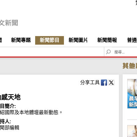
聞
新聞專題
新聞節目
新聞圖片
新聞簡報
普通
S
e
a
r
c
h
分享工具
動感天地
目簡介:
紹國際及本地體壇最新動態。
持人:
聞部編輯