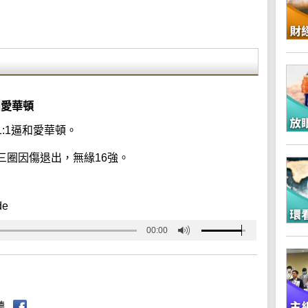
和愛華頓
:1逼和愛華頓。
三圈因傷退出，無緣16強。
de
00:00
聽