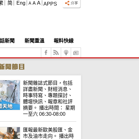
A
繁
简
Eng
A
A
APPS
話新聞
新聞重溫
報料快線
新聞雜誌式節目，包括
詳盡新聞、財經消息、
時事特寫、專題探討、
體壇快訊、報章和社評
摘要。 播出時間： 星期
一至六 06:30-08:00
匯報最新歐美股匯、金
市及油市走向。 播出時