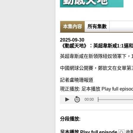
本集內容
所有集數
2025-09-30
《動感天地》：英超韋斯咸1:1逼
英超韋斯咸在新領隊紐奴領軍下，1
中國網球公開賽，鄭欽文在女單第
記者盧曉珊報道
現正播放:
足本播放 Play full episo
00:00
分段播放:
足本播放 Play full episode
收