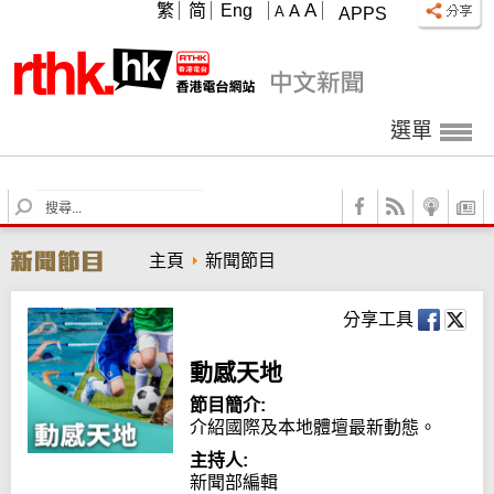
A
繁
简
Eng
A
A
APPS
選單
S
e
a
主頁
新聞節目
r
c
h
分享工具
動感天地
節目簡介:
介紹國際及本地體壇最新動態。
主持人:
新聞部編輯