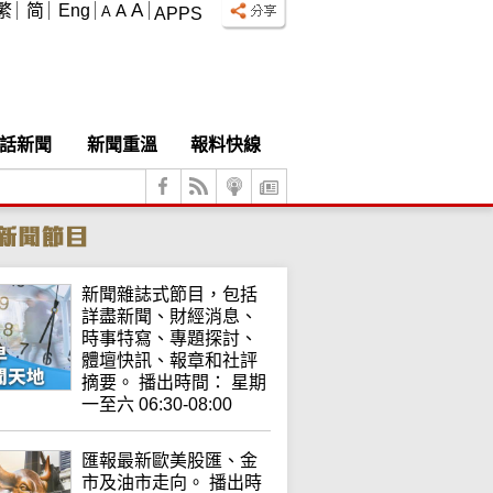
A
繁
简
Eng
A
A
APPS
話新聞
新聞重溫
報料快線
新聞雜誌式節目，包括
詳盡新聞、財經消息、
時事特寫、專題探討、
體壇快訊、報章和社評
摘要。 播出時間： 星期
一至六 06:30-08:00
匯報最新歐美股匯、金
市及油市走向。 播出時