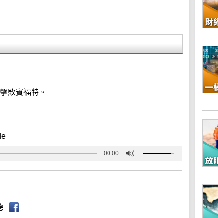
特
0擊敗賓福特。
de
00:00
聽