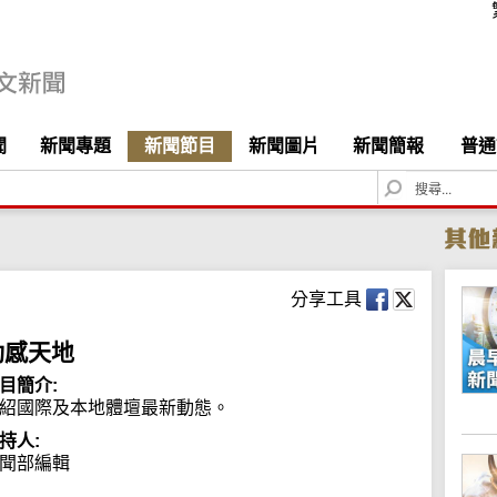
聞
新聞專題
新聞節目
新聞圖片
新聞簡報
普通
S
e
a
r
c
h
分享工具
動感天地
目簡介:
紹國際及本地體壇最新動態。
持人:
聞部編輯