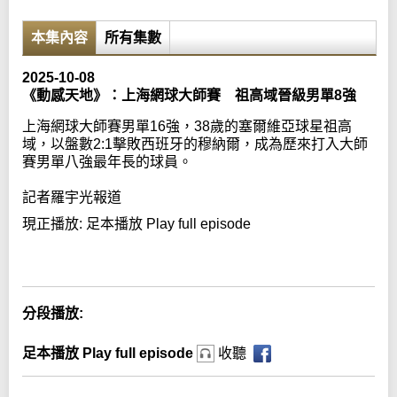
本集內容
所有集數
2025-10-08
《動感天地》：上海網球大師賽 祖高域晉級男單8強
上海網球大師賽男單16強，38歲的塞爾維亞球星祖高
域，以盤數2:1擊敗西班牙的穆納爾，成為歷來打入大師
賽男單八強最年長的球員。
記者羅宇光報道
現正播放:
足本播放 Play full episode
Error loading media: File could not be played
分段播放:
足本播放 Play full episode
收聽