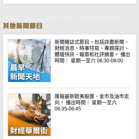
《動感天地》：上海網球大師賽 祖高域晉級男單8強
新聞雜誌式節目，包括詳盡新聞、
財經消息、時事特寫、專題探討、
體壇快訊、報章和社評摘要。 播出
時間： 星期一至六 06:30-08:00
匯報最新歐美股匯、金市及油市走
向。 播出時間： 星期一至六
06:35-06:45