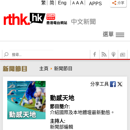
A
繁
简
Eng
A
A
APPS
選單
S
e
a
主頁
新聞節目
r
c
h
分享工具
動感天地
節目簡介:
介紹國際及本地體壇最新動態。
主持人:
新聞部編輯