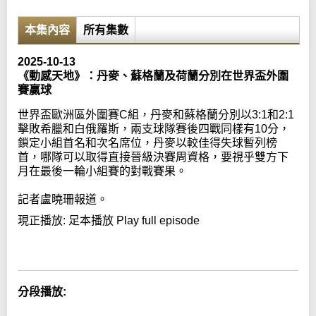
本集內容
所有集數
2025-10-13
《動感天地》：丹麥、蘇格蘭及荷蘭分別在世界盃外圍
賽贏球
世界盃歐洲區外圍賽C組，丹麥和蘇格蘭分別以3:1和2:1
擊敗希臘和白俄羅斯，兩支球隊賽後四戰同樣有10分，
鎖定小組首名和次名席位，丹麥以較佳得失球暫列榜
首，哪隊可以取得直接晉級決賽周資格，要視乎雙方下
月在最後一輪小組賽的對戰賽果。
記者盧曉珊報道。
現正播放:
足本播放 Play full episode
Error loading media: File could not be played
分段播放: