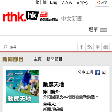
A
繁
简
Eng
A
A
APPS
選單
S
e
a
主頁
新聞節目
r
c
h
分享工具
動感天地
節目簡介:
介紹國際及本地體壇最新動態。
主持人:
新聞部編輯