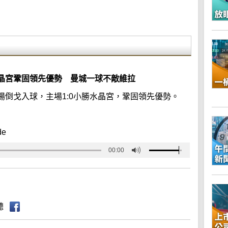
晶宮鞏固領先優勢 曼城一球不敵維拉
倒戈入球，主場1:0小勝水晶宮，鞏固領先優勢。
de
00:00
聽