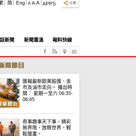
A
繁
简
Eng
A
A
APPS
話新聞
新聞重溫
報料快線
匯報最新歐美股匯、金
市及油市走向。 播出時
間： 星期一至六 06:35-
06:45
奇事趣事天下事，精彩
無界限，放眼世界，輕
鬆搜畫。