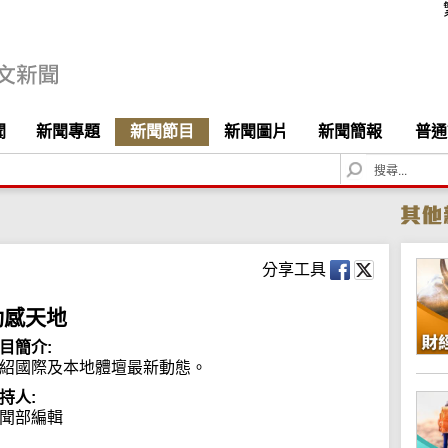
聞
新聞專題
新聞節目
新聞圖片
新聞簡報
普通
S
e
a
r
c
h
分享工具
動感天地
目簡介:
紹國際及本地體壇最新動態。
持人:
聞部編輯