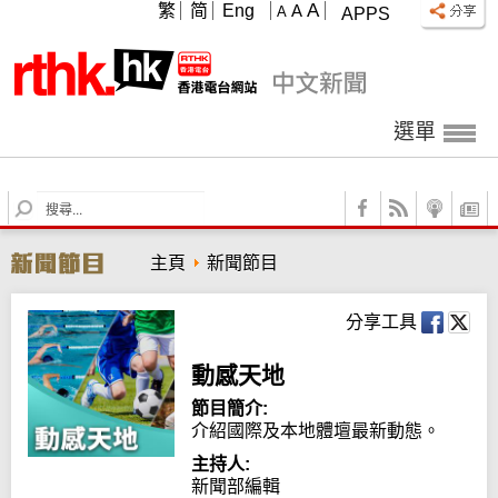
A
繁
简
Eng
A
A
APPS
選單
S
e
a
主頁
新聞節目
r
c
h
分享工具
動感天地
節目簡介:
介紹國際及本地體壇最新動態。
主持人:
新聞部編輯