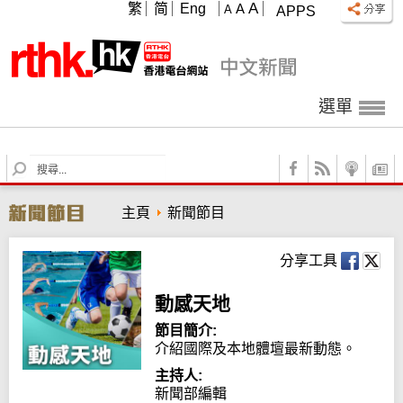
A
繁
简
Eng
A
A
APPS
選單
S
e
a
主頁
新聞節目
r
c
h
分享工具
動感天地
節目簡介:
介紹國際及本地體壇最新動態。
主持人:
新聞部編輯