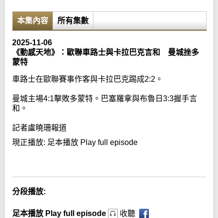
本集內容
所有集數
2025-11-06
《動感天地》：歐聯車路士與卡拉巴克言和 曼城挫多
蒙特
車路士在歐聯賽事作客與卡拉巴克踢成2:2。
曼城主場4:1擊敗多蒙特。巴塞羅拿與布魯日3:3握手言
和。
記者盧曉珊報道
現正播放:
足本播放 Play full episode
Error loading media: File could not be played
分段播放:
足本播放 Play full episode
收聽