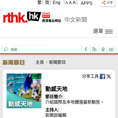
A
繁
简
Eng
A
A
APPS
選單
S
e
a
主頁
新聞節目
r
c
h
分享工具
動感天地
節目簡介:
介紹國際及本地體壇最新動態。
主持人:
新聞部編輯