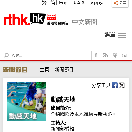
A
繁
简
Eng
A
A
APPS
選單
S
e
a
主頁
新聞節目
r
c
h
分享工具
動感天地
節目簡介:
介紹國際及本地體壇最新動態。
主持人:
新聞部編輯