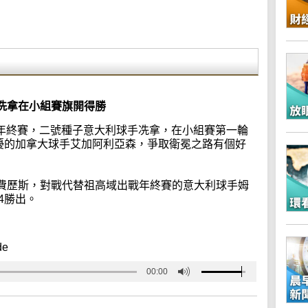
 冼拿在小組賽旗開得勝
球年終賽，二號種子意大利球手冼拿，在小組賽第一輪
患困擾的加拿大球手艾加阿利亞森，爭取衛冕之路有個好
費歷斯，對戰代替祖高域出戰年終賽的意大利球手姆
4勝出。
de
00:00