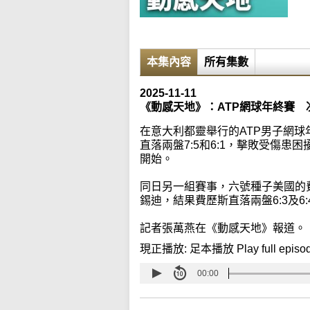
本集內容
所有集數
2025-11-11
《動感天地》：ATP網球年終賽
在意大利都靈舉行的ATP男子網
直落兩盤7:5和6:1，擊敗受傷
開始。
同日另一組賽事，六號種子美國的
錫迪，結果費歷斯直落兩盤6:3及6:
記者張萬燕在《動感天地》報道。
現正播放:
足本播放 Play full episo
00:00