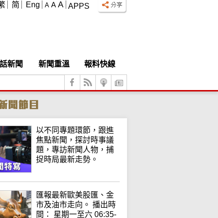
A
繁
简
Eng
A
A
APPS
話新聞
新聞重溫
報料快線
以不同專題環節，跟進
焦點新聞，探討時事議
題，專訪新聞人物，捕
捉時局最新走勢。
匯報最新歐美股匯、金
市及油市走向。 播出時
間： 星期一至六 06:35-