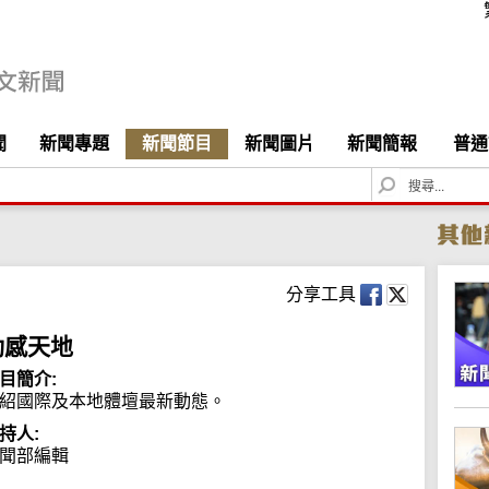
聞
新聞專題
新聞節目
新聞圖片
新聞簡報
普通
S
e
a
r
c
h
分享工具
動感天地
目簡介:
紹國際及本地體壇最新動態。
持人:
聞部編輯