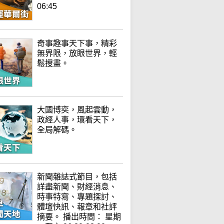
06:45
奇事趣事天下事，精彩
無界限，放眼世界，輕
鬆搜畫。
大國博奕，風起雲動，
政經人事，環看天下，
全局解碼。
新聞雜誌式節目，包括
詳盡新聞、財經消息、
時事特寫、專題探討、
體壇快訊、報章和社評
摘要。 播出時間： 星期