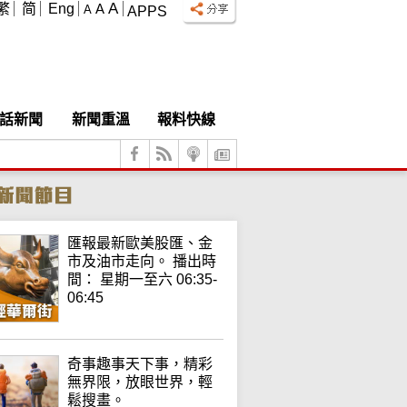
A
繁
简
Eng
A
A
APPS
話新聞
新聞重溫
報料快線
匯報最新歐美股匯、金
市及油市走向。 播出時
間： 星期一至六 06:35-
06:45
奇事趣事天下事，精彩
無界限，放眼世界，輕
鬆搜畫。