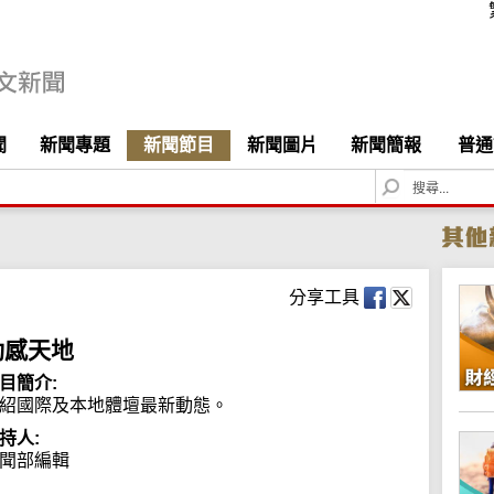
聞
新聞專題
新聞節目
新聞圖片
新聞簡報
普通
S
e
a
r
c
h
分享工具
動感天地
目簡介:
紹國際及本地體壇最新動態。
持人:
聞部編輯