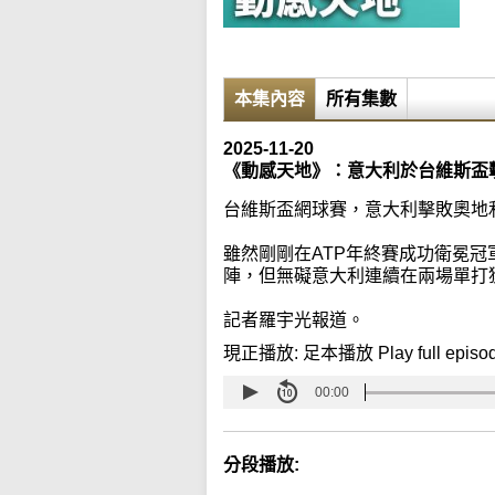
本集內容
所有集數
2025-11-20
《動感天地》：意大利於台維斯盃
台維斯盃網球賽，意大利擊敗奧地
雖然剛剛在ATP年終賽成功衛冕
陣，但無礙意大利連續在兩場單打
記者羅宇光報道。
現正播放:
足本播放 Play full episo
00:00
分段播放: