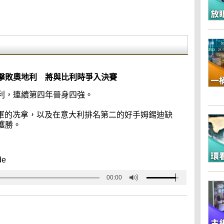
擊敗奧地利 將與比利時爭入決賽
利，連續第四年晉身四強。
冠軍的冼拿，以及在意大利排名第二的好手姆錫迪缺
獲勝。
de
00:00