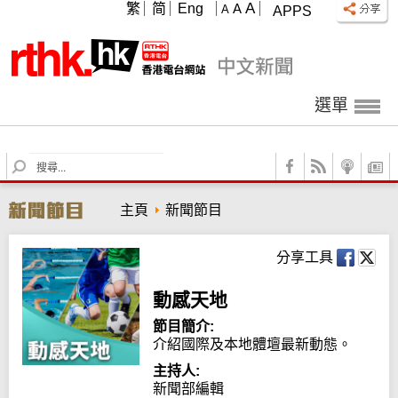
A
繁
简
Eng
A
A
APPS
選單
S
e
a
主頁
新聞節目
r
c
h
分享工具
動感天地
節目簡介:
介紹國際及本地體壇最新動態。
主持人:
新聞部編輯