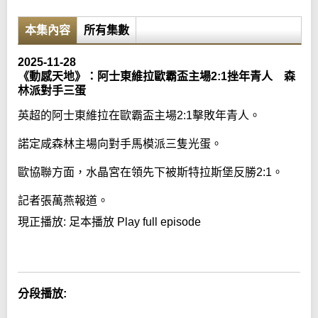
本集內容
所有集數
2025-11-28
《動感天地》：阿士東維拉歐霸盃主場2:1挫年青人 森
林派對手三蛋
英超的阿士東維拉在歐霸盃主場2:1擊敗年青人。
諾定咸森林主場向對手馬模派三隻光蛋。
歐協聯方面，水晶宮在領先下被斯特拉斯堡反勝2:1。
記者張萬燕報道。
現正播放:
足本播放 Play full episode
Error loading media: File could not be played
分段播放: