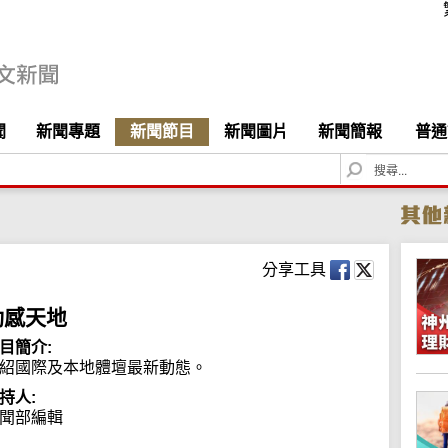
聞
新聞專題
新聞節目
新聞圖片
新聞簡報
普通
S
e
a
r
c
h
分享工具
動感天地
目簡介:
紹國際及本地體壇最新動態。
持人:
聞部編輯