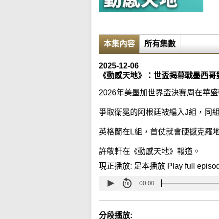
本集內容
所有集數
2025-12-06
《動感天地》：世盃揭幕戰墨西哥
2026年美墨加世界盃決賽周在華
爭取衛冕的阿根廷被編入J組，同
英格蘭在L組，首仗就會硬撼克羅
許敬軒在《動感天地》報道。
現正播放:
足本播放 Play full episo
00:00
分段播放: