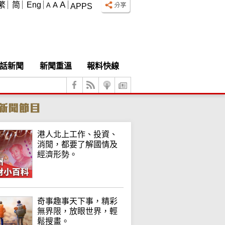
A
繁
简
Eng
A
A
APPS
話新聞
新聞重溫
報料快線
港人北上工作、投資、
消閒，都要了解國情及
經濟形勢。
奇事趣事天下事，精彩
無界限，放眼世界，輕
鬆搜畫。