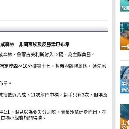
定咸森林 非國盃埃及反勝津巴布韋
咸森林，魯爾占美利斯射入12碼，為主隊奠勝。
，諾定咸森林18分排第十七，暫時脫離降班區，領先尾
布韋。
球指數近八成，11次射門中標，對手只有3次，但埃及
平1:1，眼見以為要失分之際，隊長沙拿廷身而出，在
，在首場小組賽旗開得勝。