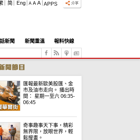
A
繁
简
Eng
A
A
APPS
話新聞
新聞重溫
報料快線
匯報最新歐美股匯、金
市及油市走向。 播出時
間： 星期一至六 06:35-
06:45
奇事趣事天下事，精彩
無界限，放眼世界，輕
鬆搜畫。