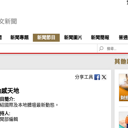
聞
新聞專題
新聞節目
新聞圖片
新聞簡報
普通
S
e
a
r
c
h
分享工具
動感天地
目簡介:
紹國際及本地體壇最新動態。
持人:
聞部編輯