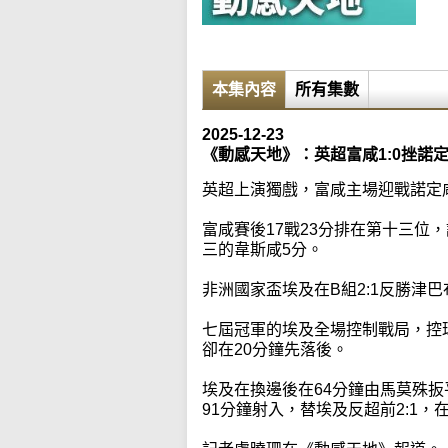
本集內容
所有集數
2025-12-23
《動感天地》：英超富咸1:0挫諾
英超上演獨戲，富咸主場迎戰諾定
富咸賽後17戰23分排在第十三位
三的韋斯咸5分。
非洲國家盃埃及在B組2:1反勝津巴
七屆冠軍的埃及全場控制戰局，控
卻在20分鐘先落後。
埃及在換邊後在64分鐘由馬莫殊扳
91分鐘射入，替埃及反超前2:1