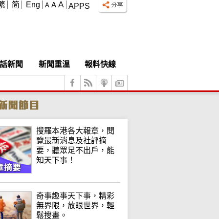
A
繁
简
Eng
A
A
APPS
話新聞
新聞重溫
報料快線
搜羅本港各大報章，閱
覽最新消息及社評摘
要，聽眾足不出戶，能
知天下事！
奇事趣事天下事，精彩
無界限，放眼世界，輕
鬆搜畫。