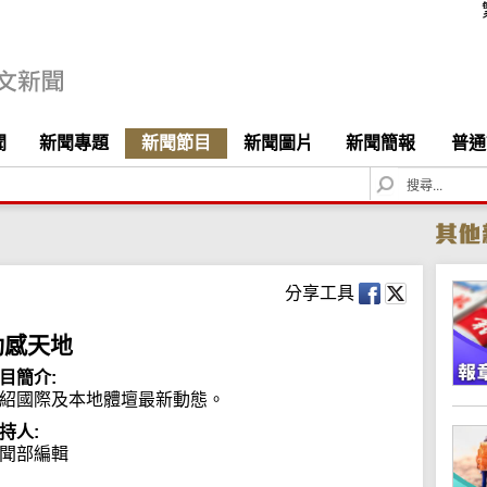
聞
新聞專題
新聞節目
新聞圖片
新聞簡報
普通
S
e
a
r
c
h
分享工具
動感天地
目簡介:
紹國際及本地體壇最新動態。
持人:
聞部編輯