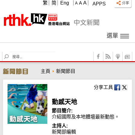
A
繁
简
Eng
A
A
APPS
選單
S
e
a
主頁
新聞節目
r
c
h
分享工具
動感天地
節目簡介:
介紹國際及本地體壇最新動態。
主持人:
新聞部編輯