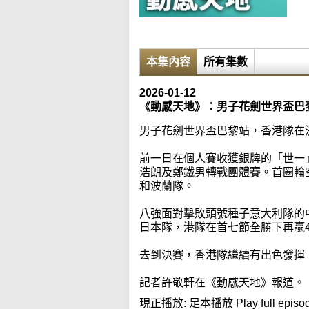
本集內容
所有集數
2026-01-12
《動感天地》：男子花劍世界盃巴
男子花劍世界盃巴黎站，香港隊在
前一日在個人賽收獲銀牌的「世一
浩朗及鄭鐵男轉戰團體賽。首圈輪
和波蘭隊。
八強面對擊敗頭號種子意大利隊的中
日本隊，港隊在首七節全勝下再贏45
去到決賽，香港隊繼續有出色發揮，
記者許敬軒在《動感天地》報道。
現正播放:
足本播放 Play full episo