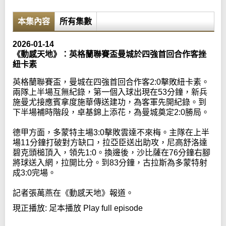
本集內容
所有集數
2026-01-14
《動感天地》：英格蘭聯賽盃曼城於四強首回合作客挫
紐卡素
英格蘭聯賽盃，曼城在四強首回合作客2:0擊敗紐卡素。
兩隊上半場互無紀錄，第一個入球出現在53分鐘，新兵
施曼尤接應賓拿度施華傳送建功，為客軍先開紀錄。到
下半場補時階段，卓基錦上添花，為曼城奠定2:0勝局。
德甲方面，多蒙特主場3:0擊敗雲達不來梅。主隊在上半
場11分鐘打破對方缺口，拉亞臣送出助攻，尼高舒洛達
碧克頭槌頂入，領先1:0。換邊後，沙比薩在76分鐘右腳
將球送入網，拉開比分。到83分鐘，古拉斯為多蒙特射
成3:0完場。
記者張萬燕在《動感天地》報道。
現正播放:
足本播放 Play full episode
Error loading media: File could not be played