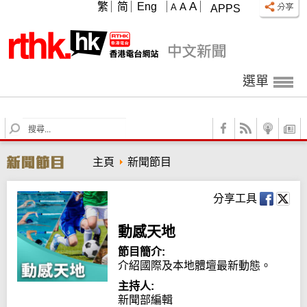
A
繁
简
Eng
A
A
APPS
選單
S
e
a
主頁
新聞節目
r
c
h
分享工具
動感天地
節目簡介:
介紹國際及本地體壇最新動態。
主持人:
新聞部編輯