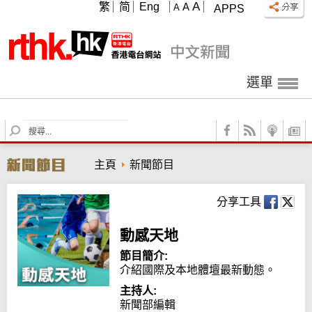
A
繁
简
Eng
A
A
APPS
選單
S
e
a
主頁
新聞節目
r
c
h
分享工具
動感天地
節目簡介:
介紹國際及本地體壇最新動態。
主持人:
新聞部編輯