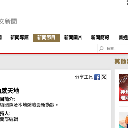
聞
新聞專題
新聞節目
新聞圖片
新聞簡報
普通
S
e
a
r
c
h
分享工具
動感天地
目簡介:
紹國際及本地體壇最新動態。
持人:
聞部編輯