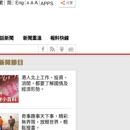
A
繁
简
Eng
A
A
APPS
話新聞
新聞重溫
報料快線
港人北上工作、投資、
消閒，都要了解國情及
經濟形勢。
奇事趣事天下事，精彩
無界限，放眼世界，輕
鬆搜畫。