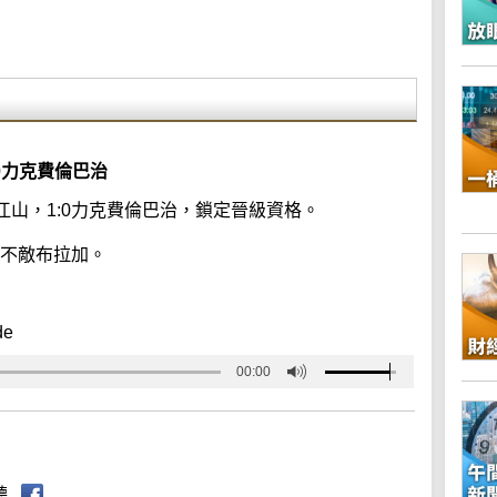
0力克費倫巴治
山，1:0力克費倫巴治，鎖定晉級資格。
1不敵布拉加。
de
00:00
聽