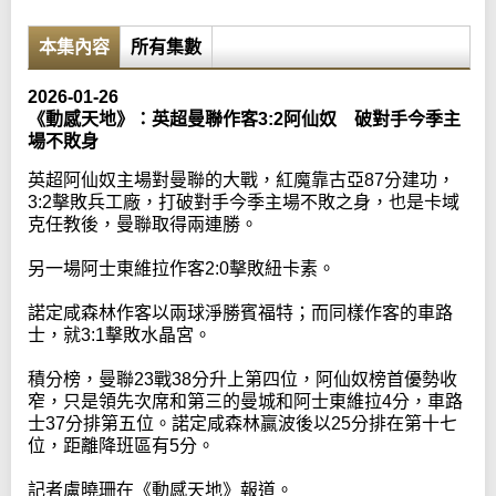
本集內容
所有集數
2026-01-26
《動感天地》：英超曼聯作客3:2阿仙奴 破對手今季主
場不敗身
英超阿仙奴主場對曼聯的大戰，紅魔靠古亞87分建功，
3:2擊敗兵工廠，打破對手今季主場不敗之身，也是卡域
克任教後，曼聯取得兩連勝。
另一場阿士東維拉作客2:0擊敗紐卡素。
諾定咸森林作客以兩球淨勝賓福特；而同樣作客的車路
士，就3:1擊敗水晶宮。
積分榜，曼聯23戰38分升上第四位，阿仙奴榜首優勢收
窄，只是領先次席和第三的曼城和阿士東維拉4分，車路
士37分排第五位。諾定咸森林贏波後以25分排在第十七
位，距離降班區有5分。
記者盧曉珊在《動感天地》報道。