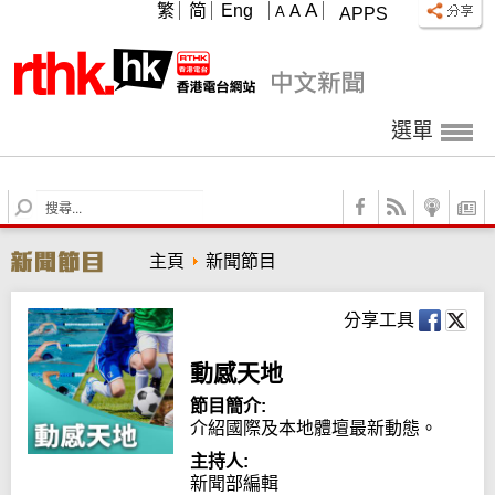
A
繁
简
Eng
A
A
APPS
選單
S
e
a
主頁
新聞節目
r
c
h
分享工具
動感天地
節目簡介:
介紹國際及本地體壇最新動態。
主持人:
新聞部編輯