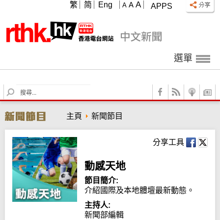
A
繁
简
Eng
A
A
APPS
選單
S
e
a
主頁
新聞節目
r
c
h
分享工具
動感天地
節目簡介:
介紹國際及本地體壇最新動態。
主持人:
新聞部編輯