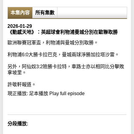
本集內容
所有集數
2026-01-29
《動感天地》：英超球會利物浦曼城分別在歐聯取勝
歐洲聯賽冠軍盃，利物浦與曼城分別取勝。
利物浦6:0大勝卡拉巴克，曼城兩球淨勝加拉塔沙雷。
另外，阿仙奴3:2險勝卡拉特，車路士亦以相同比分擊敗
拿坡里。
許敬軒報道。
現正播放:
足本播放 Play full episode
Error loading media: File could not be played
分段播放: