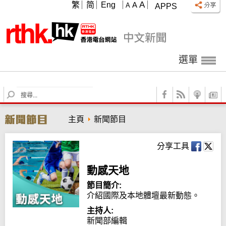
A
繁
简
Eng
A
A
APPS
選單
S
e
a
主頁
新聞節目
r
c
h
分享工具
動感天地
節目簡介:
介紹國際及本地體壇最新動態。
主持人:
新聞部編輯