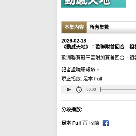
本集內容
所有集數
2026-02-18
《動感天地》：歐聯附首回合 祖雲
歐洲聯賽冠軍盃附加賽首回合，祖雲
記者盧曉珊報道。
現正播放:
足本 Full
00:00
分段播放:
足本 Full
收聽