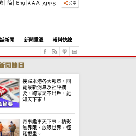
A
繁
简
Eng
A
A
APPS
話新聞
新聞重溫
報料快線
搜羅本港各大報章，閱
覽最新消息及社評摘
要，聽眾足不出戶，能
知天下事！
奇事趣事天下事，精彩
無界限，放眼世界，輕
鬆搜畫。