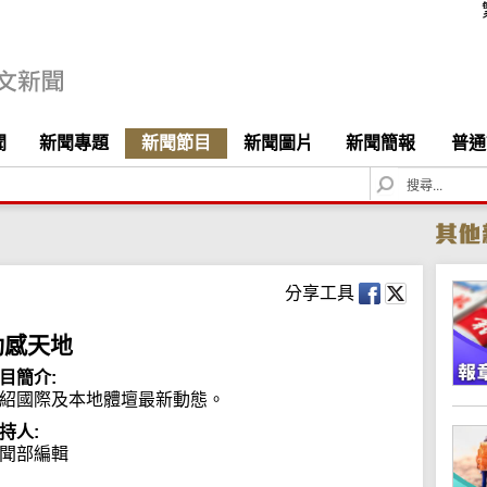
聞
新聞專題
新聞節目
新聞圖片
新聞簡報
普通
S
e
a
r
c
h
分享工具
動感天地
目簡介:
紹國際及本地體壇最新動態。
持人:
聞部編輯