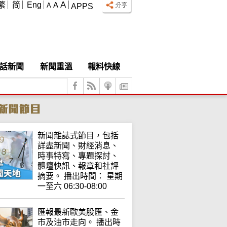
A
繁
简
Eng
A
A
APPS
話新聞
新聞重溫
報料快線
新聞雜誌式節目，包括
詳盡新聞、財經消息、
時事特寫、專題探討、
體壇快訊、報章和社評
摘要。 播出時間： 星期
一至六 06:30-08:00
匯報最新歐美股匯、金
市及油市走向。 播出時