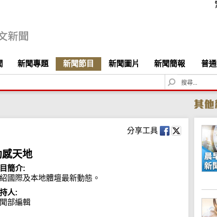
聞
新聞專題
新聞節目
新聞圖片
新聞簡報
普通
S
e
a
r
c
h
分享工具
動感天地
目簡介:
紹國際及本地體壇最新動態。
持人:
聞部編輯