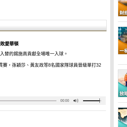
擊敗愛華頓
備入替的錫施高貢獻全場唯一入球。
貫賽，孫穎莎、黃友政等8名國家隊球員晉級單打32
00:00