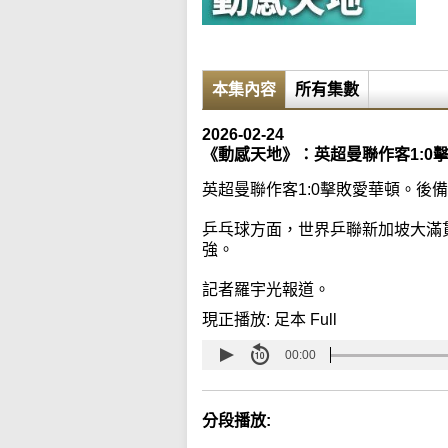
本集內容
所有集數
2026-02-24
《動感天地》：英超曼聯作客1:0
英超曼聯作客1:0擊敗愛華頓。後
乒乓球方面，世界乒聯新加坡大滿
強。
記者羅宇光報道。
現正播放:
足本 Full
00:00
分段播放: