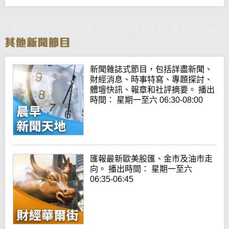
《動感天地》：英超聯賽 阿仙奴2:1車路士 曼聯2:1水晶宮
新聞雜誌式節目，包括詳盡新聞、
財經消息、時事特寫、專題探討、
體壇快訊、報章和社評摘要。 播出
時間： 星期一至六 06:30-08:00
匯報最新歐美股匯、金市及油市走
向。 播出時間： 星期一至六
06:35-06:45