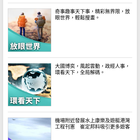
奇事趣事天下事，精彩無界限，放
眼世界，輕鬆搜畫。
大國博奕，風起雲動，政經人事，
環看天下，全局解碼。
機場附近發展水上康樂及遊艇港灣
工程刊憲 崔定邦料吸引更多遊客