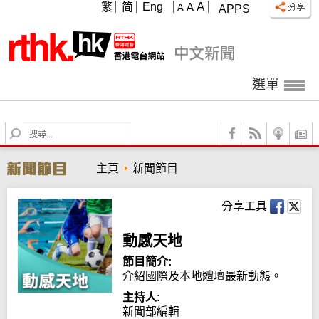
A
繁
简
Eng
A
A
APPS
選單
S
e
a
主頁
新聞節目
r
c
h
分享工具
動感天地
節目簡介:
介紹國際及本地體壇最新動態。
主持人:
新聞部編輯