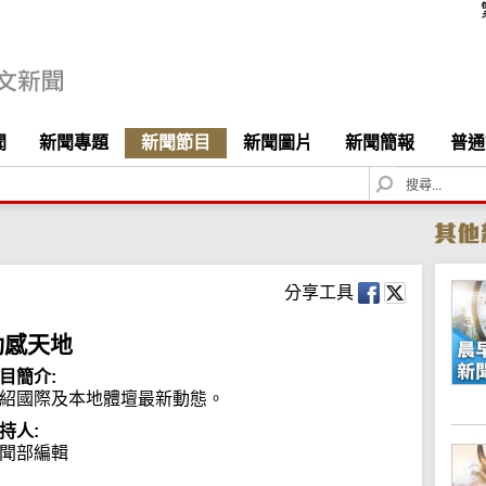
聞
新聞專題
新聞節目
新聞圖片
新聞簡報
普通
S
e
a
r
c
h
分享工具
動感天地
目簡介:
紹國際及本地體壇最新動態。
持人:
聞部編輯