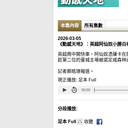
本集內容
所有集數
2026-03-05
《動感天地》：英超阿仙奴小勝白
英超周中開快車，阿仙奴憑薩卡在開
趁第二位的曼城主場被諾定咸森林迫
記者鄭皓璟報道。
現正播放:
足本 Full
00:00
分段播放:
足本 Full
收聽