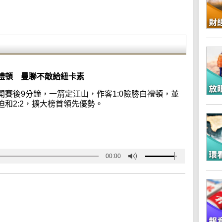
禮頓 曼聯不敵給紐卡素
賽後9分鐘，一箭定江山，作客1:0險勝白禮頓，並
和2:2，擴大榜首領先優勢。
00:00