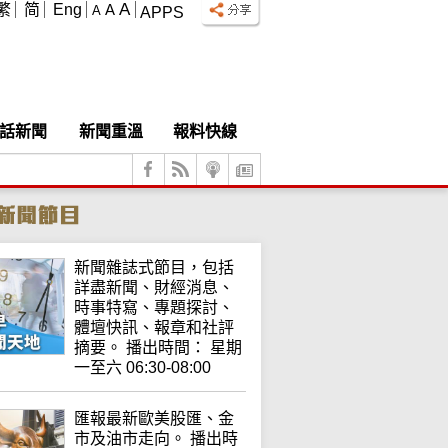
A
繁
简
Eng
A
A
APPS
話新聞
新聞重溫
報料快線
新聞雜誌式節目，包括
詳盡新聞、財經消息、
時事特寫、專題探討、
體壇快訊、報章和社評
摘要。 播出時間： 星期
一至六 06:30-08:00
匯報最新歐美股匯、金
市及油市走向。 播出時