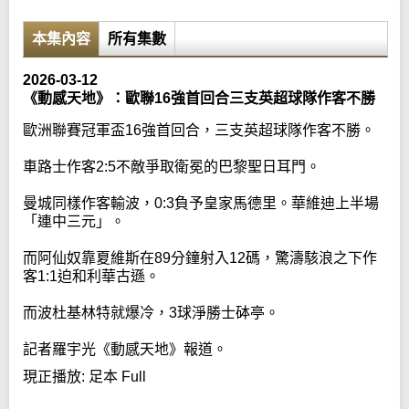
本集內容
所有集數
2026-03-12
《動感天地》：歐聯16強首回合三支英超球隊作客不勝
歐洲聯賽冠軍盃16強首回合，三支英超球隊作客不勝。
車路士作客2:5不敵爭取衛冕的巴黎聖日耳門。
曼城同樣作客輸波，0:3負予皇家馬德里。華維迪上半場
「連中三元」。
而阿仙奴靠夏維斯在89分鐘射入12碼，驚濤駭浪之下作
客1:1迫和利華古遜。
而波杜基林特就爆冷，3球淨勝士砵亭。
記者羅宇光《動感天地》報道。
現正播放:
足本 Full
Error loading media: File could not be played