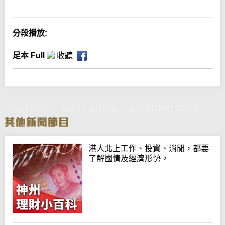
分段播放:
足本 Full
收聽
《動感天地》：歐聯16強首回合三支英超球隊作客不勝
港人北上工作、投資、消閒，都要
了解國情及經濟形勢。