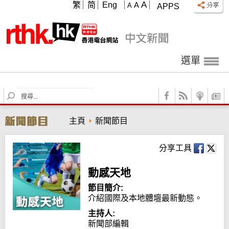
A
繁
简
Eng
A
A
APPS
選單
S
e
a
主頁
新聞節目
r
c
h
分享工具
動感天地
節目簡介:
介紹國際及本地體壇最新動態。
主持人:
新聞部編輯